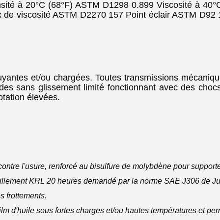
sité à 20°C (68°F) ASTM D1298 0.899 Viscosité à 40
 de viscosité ASTM D2270 157 Point éclair ASTM D92 
yantes et/ou chargées. Toutes transmissions mécanique
ïdes sans glissement limité fonctionnant avec des chocs
otation élevées.
contre l'usure, renforcé au bisulfure de molybdène pour supporte
saillement KRL 20 heures demandé par la norme SAE J306 de Jui
es frottements.
lm d'huile sous fortes charges et/ou hautes températures et per