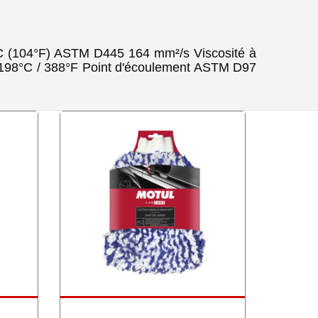
°C (104°F) ASTM D445 164 mm²/s Viscosité à
198°C / 388°F Point d'écoulement ASTM D97