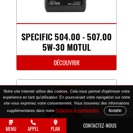
SPECIFIC 504.00 - 507.00
5W-30 MOTUL
DÉCOUVRIR
Notre site Internet utilise des cookies. Cela nous permet d'optimiser votre
expérience en tant qu'utilisateur. En poursuivant votre navigation sur notre
site vous exprimez votre consentement.
Vous trouverez des informations
Déclaration de confidentialité.
supplémentaires dans notre
CONTACTEZ-NOUS
MENU
APPEL
PLAN