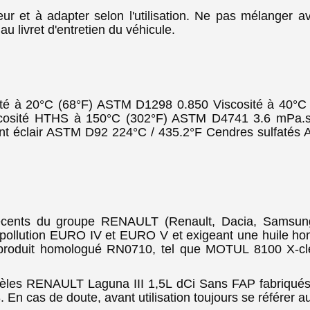
eur et à adapter selon l'utilisation. Ne pas mélanger 
au livret d'entretien du véhicule.
té à 20°C (68°F) ASTM D1298 0.850 Viscosité à 40°C
cosité HTHS à 150°C (302°F) ASTM D4741 3.6 mPa.s 
oint éclair ASTM D92 224°C / 435.2°F Cendres sulfa
récents du groupe RENAULT (Renault, Dacia, Samsung
épollution EURO IV et EURO V et exigeant une huile h
un produit homologué RN0710, tel que MOTUL 8100 X
èles RENAULT Laguna III 1,5L dCi Sans FAP fabriqué
n cas de doute, avant utilisation toujours se référer au 