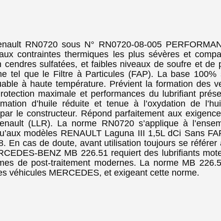
lt RN0720 sous N° RN0720-08-005 PERFORMANC
x contraintes thermiques les plus sévères et compat
n cendres sulfatées, et faibles niveaux de soufre et 
 tel que le Filtre à Particules (FAP). La base 100% s
able à haute température. Prévient la formation des ve
tection maximale et performances du lubrifiant préser
ation d’huile réduite et tenue à l’oxydation de l’hui
par le constructeur. Répond parfaitement aux exigence
Renault (LLR). La norme RN0720 s’applique à l’ense
u’aux modèles RENAULT Laguna III 1,5L dCi Sans FAP
En cas de doute, avant utilisation toujours se référer a
RCEDES-BENZ MB 226.51 requiert des lubrifiants moteu
èmes de post-traitement modernes. La norme MB 226.51
 les véhicules MERCEDES, et exigeant cette norme.