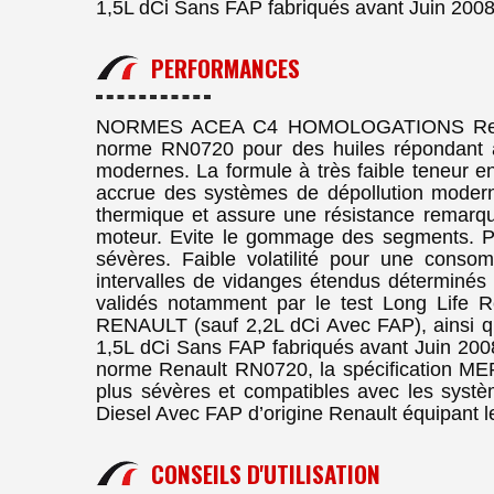
1,5L dCi Sans FAP fabriqués avant Juin 2008. E
PERFORMANCES
NORMES ACEA C4 HOMOLOGATIONS Renau
norme RN0720 pour des huiles répondant au
modernes. La formule à très faible teneur e
accrue des systèmes de dépollution moderne
thermique et assure une résistance remarqu
moteur. Evite le gommage des segments. Pro
sévères. Faible volatilité pour une consomm
intervalles de vidanges étendus déterminés 
validés notamment par le test Long Life 
RENAULT (sauf 2,2L dCi Avec FAP), ainsi q
1,5L dCi Sans FAP fabriqués avant Juin 2008. 
norme Renault RN0720, la spécification ME
plus sévères et compatibles avec les syst
Diesel Avec FAP d’origine Renault équipant
CONSEILS D'UTILISATION