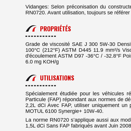
Vidanges: Selon préconisation du construct
RN0720. Avant utilisation, toujours se référer 
PROPRIÉTÉS
Grade de viscosité SAE J 300 5W-30 Densi
100°C (212°F) ASTM D445 11.9 mm²/s Vis
d'écoulement ASTM D97 -36°C / -32.8°F P
6.0 mg KOH/g
UTILISATIONS
Spécialement étudiée pour les véhicules 
Particule (FAP) répondant aux normes de d
2,2L dCi Avec FAP, utiliser uniquement 
MOTUL 6100 Synergie+ 10W-40.
La norme RN0720 s’applique aussi aux mod
1,5L dCi Sans FAP fabriqués avant Juin 2008. E