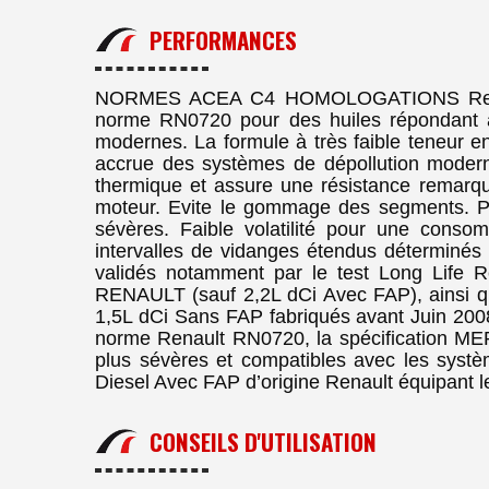
PERFORMANCES
NORMES ACEA C4 HOMOLOGATIONS Renau
norme RN0720 pour des huiles répondant au
modernes. La formule à très faible teneur e
accrue des systèmes de dépollution moderne
thermique et assure une résistance remarqu
moteur. Evite le gommage des segments. Pro
sévères. Faible volatilité pour une consomm
intervalles de vidanges étendus déterminés 
validés notamment par le test Long Life 
RENAULT (sauf 2,2L dCi Avec FAP), ainsi q
1,5L dCi Sans FAP fabriqués avant Juin 2008. 
norme Renault RN0720, la spécification ME
plus sévères et compatibles avec les syst
Diesel Avec FAP d’origine Renault équipant
CONSEILS D'UTILISATION