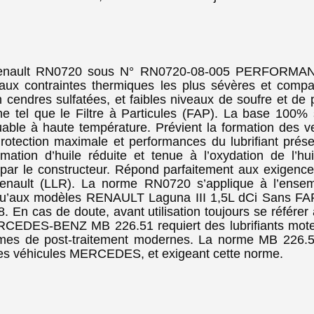
lt RN0720 sous N° RN0720-08-005 PERFORMANC
x contraintes thermiques les plus sévères et compat
n cendres sulfatées, et faibles niveaux de soufre et 
 tel que le Filtre à Particules (FAP). La base 100% s
able à haute température. Prévient la formation des ve
tection maximale et performances du lubrifiant préser
ation d’huile réduite et tenue à l’oxydation de l’hui
par le constructeur. Répond parfaitement aux exigence
Renault (LLR). La norme RN0720 s’applique à l’ense
u’aux modèles RENAULT Laguna III 1,5L dCi Sans FAP
En cas de doute, avant utilisation toujours se référer a
RCEDES-BENZ MB 226.51 requiert des lubrifiants moteu
èmes de post-traitement modernes. La norme MB 226.51
 les véhicules MERCEDES, et exigeant cette norme.