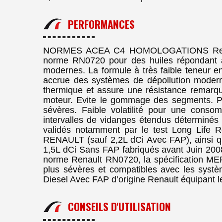
PERFORMANCES
NORMES ACEA C4 HOMOLOGATIONS Renau
norme RN0720 pour des huiles répondant au
modernes. La formule à très faible teneur e
accrue des systèmes de dépollution moderne
thermique et assure une résistance remarqu
moteur. Evite le gommage des segments. Pro
sévères. Faible volatilité pour une consomm
intervalles de vidanges étendus déterminés 
validés notamment par le test Long Life 
RENAULT (sauf 2,2L dCi Avec FAP), ainsi q
1,5L dCi Sans FAP fabriqués avant Juin 2008. 
norme Renault RN0720, la spécification ME
plus sévères et compatibles avec les syst
Diesel Avec FAP d’origine Renault équipant
CONSEILS D'UTILISATION