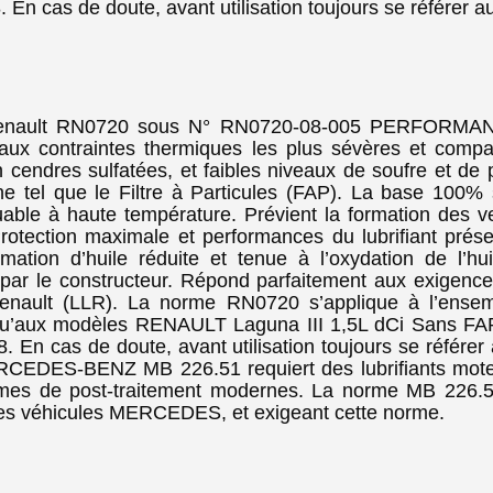
n cas de doute, avant utilisation toujours se référer au 
lt RN0720 sous N° RN0720-08-005 PERFORMANC
x contraintes thermiques les plus sévères et compat
n cendres sulfatées, et faibles niveaux de soufre et 
 tel que le Filtre à Particules (FAP). La base 100% s
able à haute température. Prévient la formation des ve
tection maximale et performances du lubrifiant préser
ation d’huile réduite et tenue à l’oxydation de l’hui
par le constructeur. Répond parfaitement aux exigence
Renault (LLR). La norme RN0720 s’applique à l’ense
u’aux modèles RENAULT Laguna III 1,5L dCi Sans FAP
En cas de doute, avant utilisation toujours se référer a
RCEDES-BENZ MB 226.51 requiert des lubrifiants moteu
èmes de post-traitement modernes. La norme MB 226.51
 les véhicules MERCEDES, et exigeant cette norme.