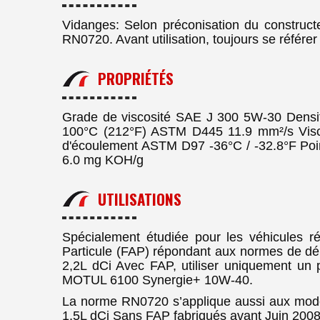
Vidanges: Selon préconisation du construct
RN0720. Avant utilisation, toujours se référer 
PROPRIÉTÉS
Grade de viscosité SAE J 300 5W-30 Densi
100°C (212°F) ASTM D445 11.9 mm²/s Vis
d'écoulement ASTM D97 -36°C / -32.8°F P
6.0 mg KOH/g
UTILISATIONS
Spécialement étudiée pour les véhicules 
Particule (FAP) répondant aux normes de d
2,2L dCi Avec FAP, utiliser uniquement 
MOTUL 6100 Synergie+ 10W-40.
La norme RN0720 s’applique aussi aux mod
1,5L dCi Sans FAP fabriqués avant Juin 2008. E