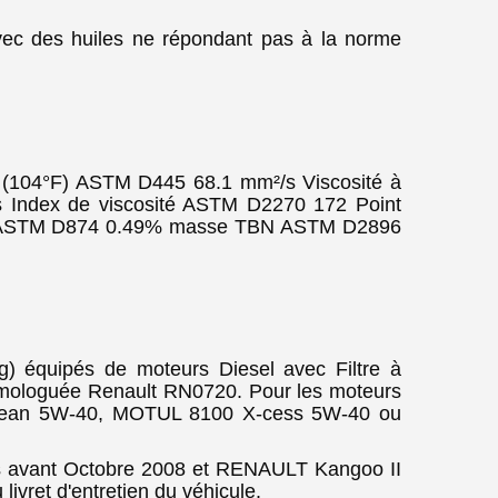
avec des huiles ne répondant pas à la norme
 (104°F) ASTM D445 68.1 mm²/s Viscosité à
Index de viscosité ASTM D2270 172 Point
tés ASTM D874 0.49% masse TBN ASTM D2896
) équipés de moteurs Diesel avec Filtre à
omologuée Renault RN0720. Pour les moteurs
-clean 5W-40, MOTUL 8100 X-cess 5W-40 ou
s avant Octobre 2008 et RENAULT Kangoo II
livret d'entretien du véhicule.