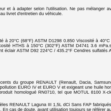
eur et à adapter selon l'utilisation. Ne pas mélanger 
au livret d'entretien du véhicule.
té à 20°C (68°F) ASTM D1298 0.850 Viscosité à 40°C
cosité HTHS à 150°C (302°F) ASTM D4741 3.6 mPa.s 
oint éclair ASTM D92 224°C / 435.2°F Cendres sulfa
récents du groupe RENAULT (Renault, Dacia, Samsung
épollution EURO IV et EURO V et exigeant une huile h
un produit homologué RN0710, tel que MOTUL 8100 X
èles RENAULT Laguna III 1,5L dCi Sans FAP fabriqué
n cas de doute, avant utilisation toujours se référer au 