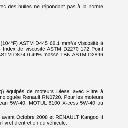
avec des huiles ne répondant pas à la norme
 (104°F) ASTM D445 68.1 mm²/s Viscosité à
Index de viscosité ASTM D2270 172 Point
tés ASTM D874 0.49% masse TBN ASTM D2896
) équipés de moteurs Diesel avec Filtre à
omologuée Renault RN0720. Pour les moteurs
-clean 5W-40, MOTUL 8100 X-cess 5W-40 ou
s avant Octobre 2008 et RENAULT Kangoo II
livret d'entretien du véhicule.